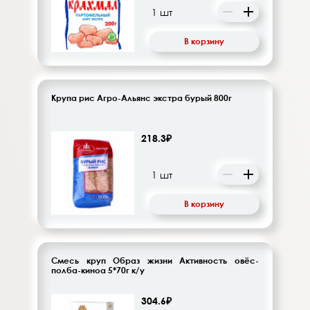
В корзину
Крупа рис Агро-Альянс экстра бурый 800г
218.3₽
В корзину
Смесь круп Образ жизни Активность овёс-
полба-киноа 5*70г к/у
304.6₽