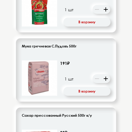
Десерты, напитки молочные
Диетическое питание
В корзину
Изделия кондитерские
Бакалея
Мука гречневая С.Пудовъ 500г
Орехи, цукаты, драже
191₽
Восточная кухня
Кофе и кофейные напитки
В корзину
Чай и чайные напитки
Сахар прессованный Русский 500г к/у
Детское питание