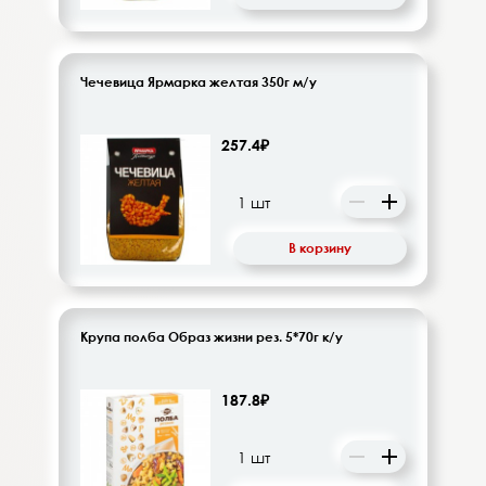
Чечевица Ярмарка желтая 350г м/у
257.4₽
В корзину
Крупа полба Образ жизни рез. 5*70г к/у
187.8₽