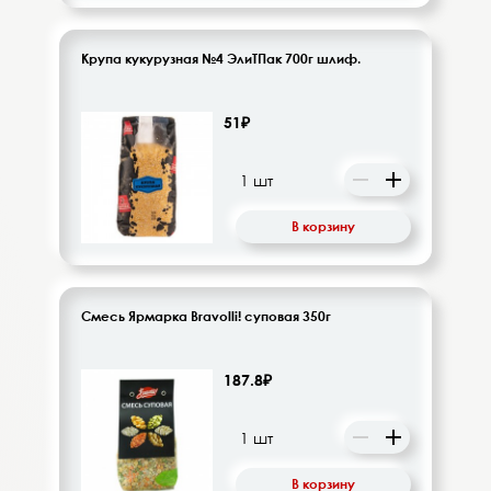
Крупа кукурузная №4 ЭлиТПак 700г шлиф.
51₽
В корзину
Смесь Ярмарка Bravolli! суповая 350г
187.8₽
В корзину