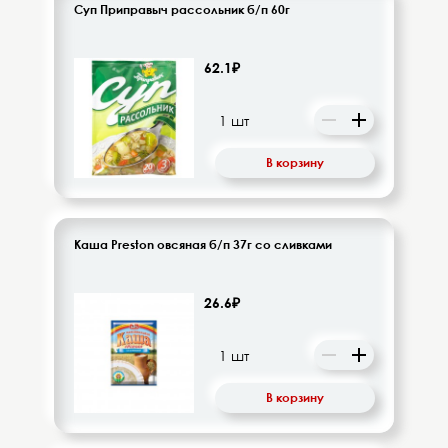
Суп Приправыч рассольник б/п 60г
62.1₽
В корзину
Каша Preston овсяная б/п 37г со сливками
26.6₽
В корзину