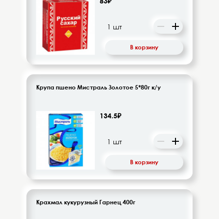
83₽
Напитки безалкогольные
Овощи-фрукты
В корзину
Корма для животных
Сопутствующие товары
Крупа пшено Мистраль Золотое 5*80г к/у
134.5₽
В корзину
Крахмал кукурузный Гарнец 400г