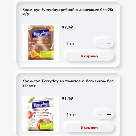
Крем-суп Everyday грибной с лисичками б/п 25г
м/у
97.7₽
В корзину
Крем-суп Everyday из томатов с базиликом б/п
29г м/у
91.1₽
В корзину