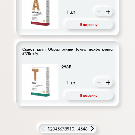
В корзину
Смесь круп Образ жизни Тонус полба-киноа
5*70г к/у
298₽
В корзину
1
2
3
4
5
6
7
8
9
10
...
45
46