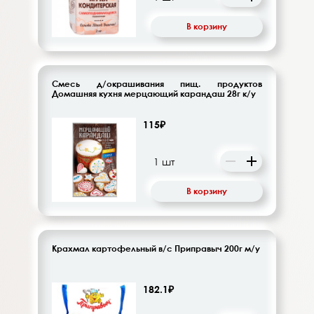
В корзину
Смесь д/окрашивания пищ. продуктов
Домашняя кухня мерцающий карандаш 28г к/у
115₽
В корзину
Крахмал картофельный в/с Приправыч 200г м/у
182.1₽