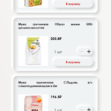
В корзину
Мука гречневая Образ жизни 500г
цельносмолотая
203.8₽
В корзину
Мука пшеничная С.Пудовъ в/с
самоподнимающаяся 2кг
196.5₽