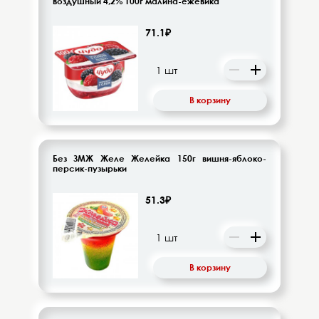
воздушный 4,2% 100г малина-ежевика
71.1₽
В корзину
Без ЗМЖ Желе Желейка 150г вишня-яблоко-
персик-пузырьки
51.3₽
В корзину