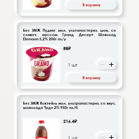
В корзину
Без ЗМЖ Пудинг мол. ультапастериз. шок. со
сливоч. муссом Гранд Десерт Шоколад
Ehrmann 5,2% 200г пл/у
88₽
В корзину
Без ЗМЖ Коктейль мол. ультрапастериз. со вкус.
шоколада Чудо 2% 950г пл/б
216.4₽