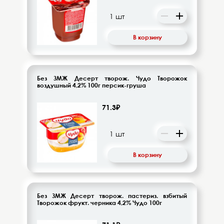
Десерты, напитки молочные
Диетическое питание
В корзину
Изделия кондитерские
Бакалея
Без ЗМЖ Десерт творож. Чудо Творожок
воздушный 4,2% 100г персик-груша
Орехи, цукаты, драже
71.3₽
Восточная кухня
Кофе и кофейные напитки
В корзину
Чай и чайные напитки
Без ЗМЖ Десерт творож. пастериз. взбитый
Творожок фрукт. черника 4,2% Чудо 100г
Детское питание