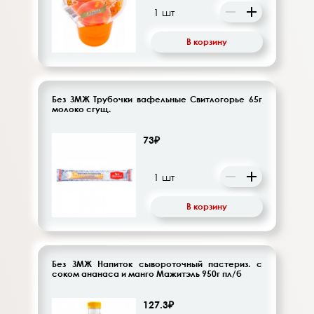
В корзину
Без ЗМЖ Трубочки вафельные Свитлогорье 65г
молоко сгущ.
73₽
В корзину
Без ЗМЖ Напиток сывороточный пастериз. с
соком ананаса и манго Мажитэль 950г пл/б
127.3₽