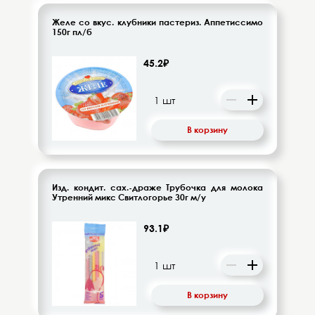
Желе со вкус. клубники пастериз. Аппетиссимо
150г пл/б
45.2₽
В корзину
Изд. кондит. сах.-драже Трубочка для молока
Утренний микс Свитлогорье 30г м/у
93.1₽
В корзину