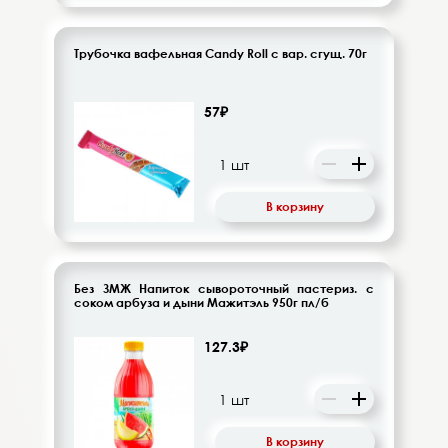
Трубочка вафельная Candy Roll с вар. сгущ. 70г
57₽
В корзину
Без ЗМЖ Напиток сывороточный пастериз. с
соком арбуза и дыни Мажитэль 950г пл/б
127.3₽
В корзину