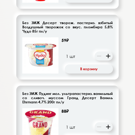
Без ЗМЖ Десерт творож. пастериз. взбитый
Воздушный творожок со вкус. пломбира 5,8%
Чудо 85г пл/у
59₽
В корзину
Без ЗМЖ Пудинг мол. ультрапастериз. ванильный
со сливоч. муссом Гранд Десерт Ваниль
Ehrmann 4,7% 200г пл/у
88₽