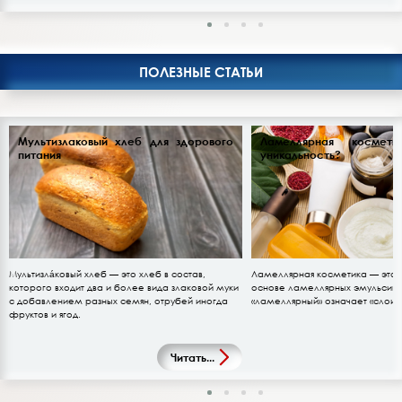
ПОЛЕЗНЫЕ СТАТЬИ
Мультизлаковый хлеб для здорового
Ламеллярная космет
питания
уникальность?
Мультизла́ковый хлеб — это хлеб в состав,
Ламеллярная косметика — это 
которого входит два и более вида злаковой муки
основе ламеллярных эмульсий.
с добавлением разных семян, отрубей иногда
«ламеллярный» означает «слоис
фруктов и ягод.
Читать...