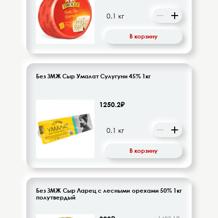
Десерты, напитки молочные
Диетическое питание
В корзину
Изделия кондитерские
Бакалея
Без ЗМЖ Сыр Умалат Сулугуни 45% 1кг
Орехи, цукаты, драже
1250.2₽
Восточная кухня
Кофе и кофейные напитки
В корзину
Чай и чайные напитки
Без ЗМЖ Сыр Ларец с лесными орехами 50% 1кг
полутвердый
Детское питание