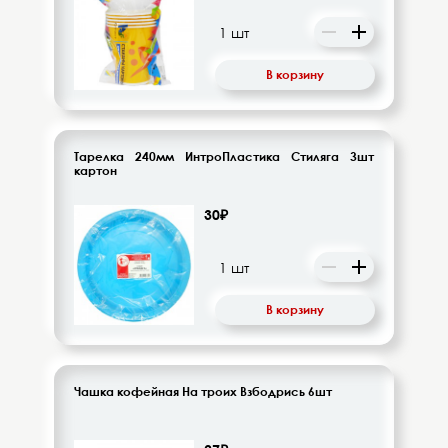
Десерты, напитки молочные
Диетическое питание
В корзину
Изделия кондитерские
Бакалея
Тарелка 240мм ИнтроПластика Стиляга 3шт
картон
Орехи, цукаты, драже
30₽
Восточная кухня
Кофе и кофейные напитки
В корзину
Чай и чайные напитки
Чашка кофейная На троих Взбодрись 6шт
Детское питание