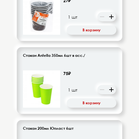
27₽
Напитки безалкогольные
Овощи-фрукты
В корзину
Корма для животных
Сопутствующие товары
Стакан Antella 350мл 6шт в асс./
75₽
В корзину
Стакан 200мл Юпласт 6шт