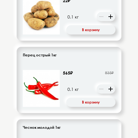
22₽
Напитки безалкогольные
Овощи-фрукты
В корзину
Корма для животных
Сопутствующие товары
Перец острый 1кг
565₽
835₽
В корзину
Чеснок молодой 1кг