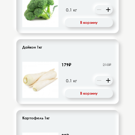
Десерты, напитки молочные
Диетическое питание
В корзину
Изделия кондитерские
Бакалея
Дайкон 1кг
Орехи, цукаты, драже
179₽
215₽
Восточная кухня
Кофе и кофейные напитки
В корзину
Чай и чайные напитки
Картофель 1кг
Детское питание