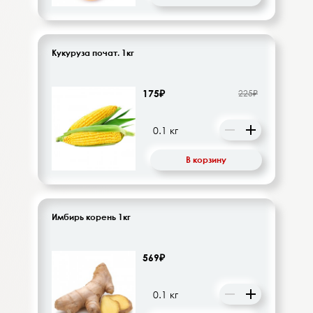
Кукуруза почат. 1кг
175₽
225₽
В корзину
Имбирь корень 1кг
569₽