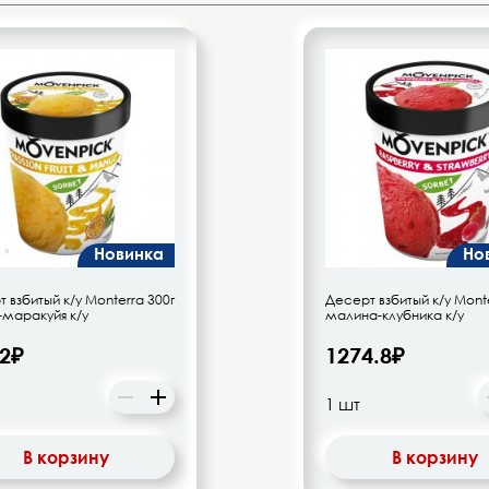
Новинка
Но
 взбитый к/у Monterra 300г
Десерт взбитый к/у Monte
-маракуйя к/у
малина-клубника к/у
.2₽
1274.8₽
В корзину
В корзину