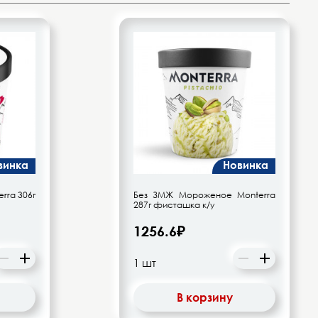
винка
Новинка
rra 306г
Без ЗМЖ Мороженое Monterra
287г фисташка к/у
1256.6₽
В корзину