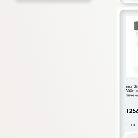
Напитки безалкогольные
Овощи-фрукты
Корма для животных
Сопутствующие товары
Без З
300г ш
печень
125