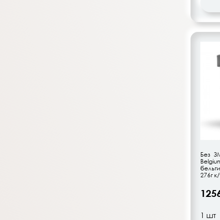
Без З
Belgi
бельг
276г к/
125