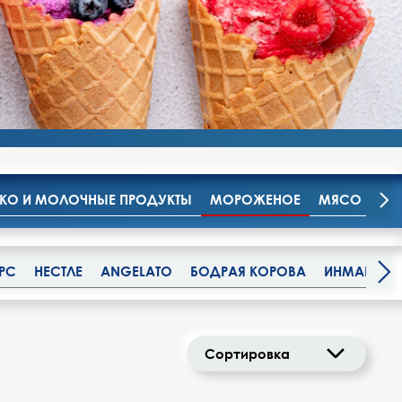
О И МОЛОЧНЫЕ ПРОДУКТЫ
МОРОЖЕНОЕ
МЯСО И МЯ
РС
НЕСТЛЕ
ANGELATO
БОДРАЯ КОРОВА
ИНМАРКО
Сортировка