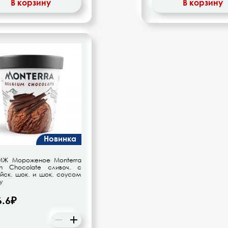
В корзину
В корзину
Новинка
МЖ Мороженое Monterra
um Chocolate сливоч. с
ийск. шок. и шок. соусом
у
6.6₽