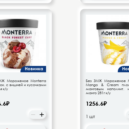
Новинка
Но
МЖ Мороженое Monterra
Без ЗМЖ Мороженое M
ок. с вишней и кусочками
Mango & Cream пло
я к/у
манговым наполнит. и
манго 281г к/у
6.6₽
1256.6₽