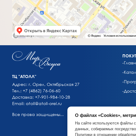
ПОКУ
-Главн
-Катал
ТЦ "АТОЛЛ"
-Прог
Адрес: г. Орел, Октябрьская 27
Тел.: +7 (4862) 76-06-60
-Дост
Доставка: +7-901-984-10-28
Email: atoll@atoll-orel.ru
Все права защищены...
О файлах «Cookies», метр
На сайте используются файлы c
ООО “Мир Вкуса
данных, собираемых посредство
Политики в отношении обработк