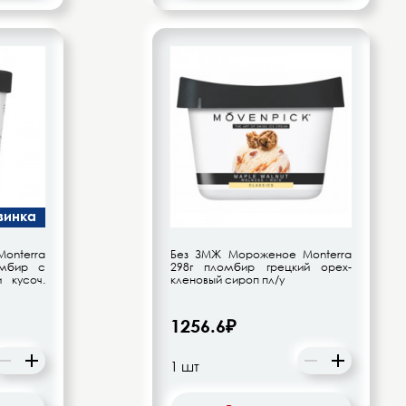
винка
onterra
Без ЗМЖ Мороженое Monterra
мбир с
298г пломбир грецкий орех-
 кусоч.
кленовый сироп пл/у
1256.6₽