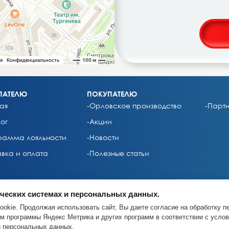
ПАТЕЛЮ
ПОКУПАТЕЛЮ
ая
-Орловское производство
-Парт
ог
-Акции
рамма лояльности
-Новости
авка и оплата
-Полезные статьи
ических системах и персональных данных.
ookie. Продолжая использовать сайт, Вы даете согласие на обработку 
”. Адрес: 302028, г.Орел, ул.Октябрьская, д.27, помещение 45, офис 215
м программы Яндекс Метрика и других программ в соответствии с усло
и персональных данных
.