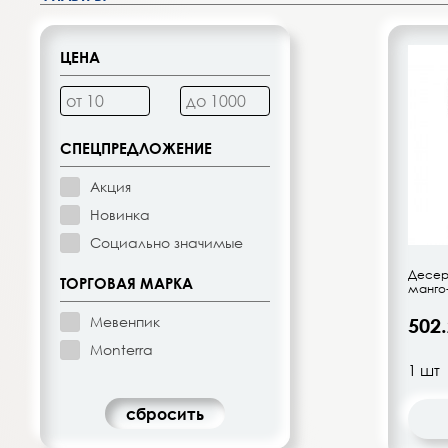
Десерты, напитки молочные
Диетическое питание
ЦЕНА
Изделия кондитерские
Бакалея
СПЕЦПРЕДЛОЖЕНИЕ
Акция
Орехи, цукаты, драже
Новинка
Социально значимые
Восточная кухня
Десерт
ТОРГОВАЯ МАРКА
манго
Кофе и кофейные напитки
Мевенпик
502
Monterra
Чай и чайные напитки
cбросить
Детское питание