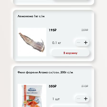
Лемонема 1кг с/м
195₽
259₽
В корзину
Филе форели Агама сл/сол. 200г с/м
350₽
510₽