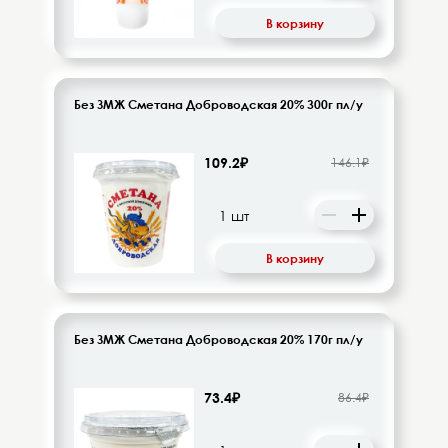
Напитки безалкогольные
В корзину
Овощи-фрукты
Без ЗМЖ Сметана Доброводская 20% 300г пл/у
Корма для животных
109.2₽
146.1₽
Сопутствующие товары
В корзину
Без ЗМЖ Сметана Доброводская 20% 170г пл/у
73.4₽
86.4₽