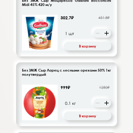
Без ЗМЖ Сыр Моцарелла Galbani Bocconcini
Midi 45% 420 м/у
302.7₽
451.8₽
В корзину
Без ЗМЖ Сыр Ларец с лесными орехами 50% 1кг
полутвердый
999₽
1280₽
В корзину