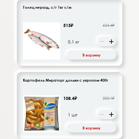
Голец неразд. с/г 1кг с/м
515₽
624.4₽
В корзину
Картофель Мираторг дольки с укропом 400г
108.4₽
202.1₽
В корзину