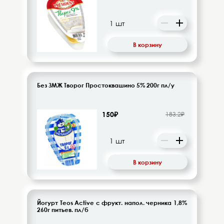
В корзину
Без ЗМЖ Творог Простоквашино 5% 200г пл/у
150₽
183.2₽
В корзину
Йогурт Teos Active с фрукт. напол. черника 1,8%
260г питьев. пл/б