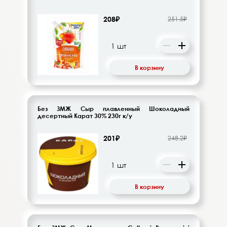
208₽
251.5₽
В корзину
Без ЗМЖ Сыр плавленный Шоколадный
десертный Карат 30% 230г к/у
201₽
248.2₽
В корзину