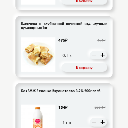
В корзину
Десерты, напитки молочные
Диетическое питание
Блинчики с клубничной начинкой изд. мучные
Изделия кондитерские
кулинарные1кг
495₽
656₽
Бакалея
Орехи, цукаты, драже
В корзину
Восточная кухня
Кофе и кофейные напитки
Без ЗМЖ Ряженка Вкуснотеево 3,2% 900г пл/б
Чай и чайные напитки
154₽
205.1₽
Детское питание