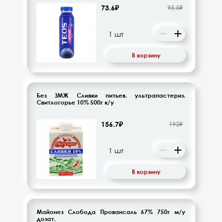
73.6₽
95.5₽
В корзину
Без ЗМЖ Сливки питьев. ультрапастериз.
Свитлогорье 10% 500г к/у
156.7₽
192₽
В корзину
Майонез Слобода Провансаль 67% 750г м/у
дозат.