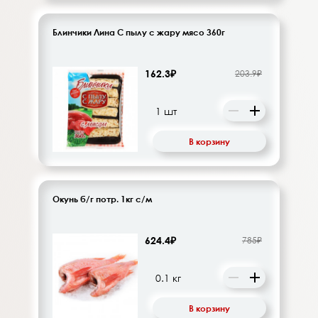
Блинчики Лина С пылу с жару мясо 360г
162.3₽
203.9₽
В корзину
Окунь б/г потр. 1кг с/м
624.4₽
785₽
В корзину