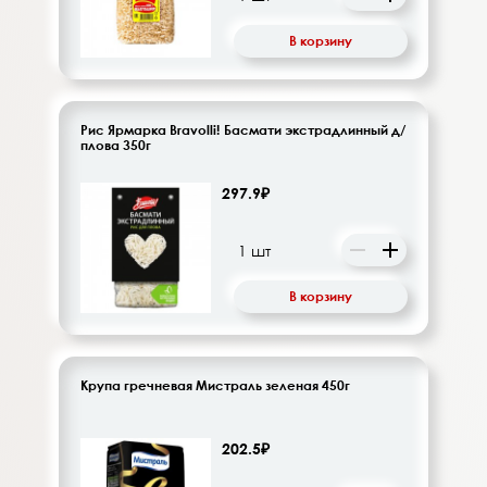
В корзину
Рис Ярмарка Bravolli! Басмати экстрадлинный д/
плова 350г
297.9₽
В корзину
Крупа гречневая Мистраль зеленая 450г
202.5₽