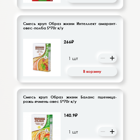
Смесь круп Образ жизни Интеллект амарант-
овес-полба 5*70г к/у
266₽
В корзину
Смесь круп Образ жизни Баланс пшеница-
рожь-ячмень-овес 5*70г к/у
140.9₽