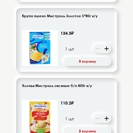
Крупа пшено Мистраль Золотое 5*80г к/у
134.5₽
В корзину
Хлопья Мистраль овсяные б/п 400г к/у
110.2₽
В корзину