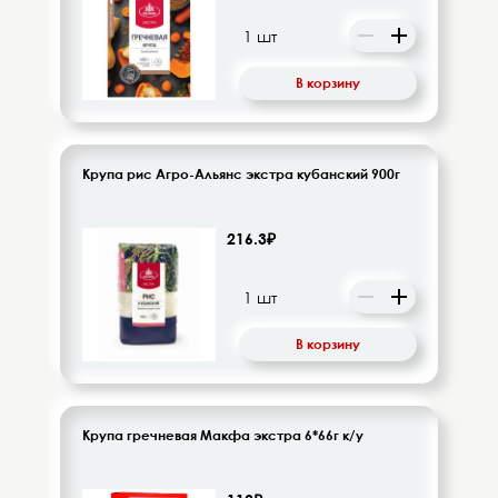
Десерты, напитки молочные
Диетическое питание
В корзину
Изделия кондитерские
Бакалея
Крупа рис Агро-Альянс экстра кубанский 900г
Орехи, цукаты, драже
216.3₽
Восточная кухня
Кофе и кофейные напитки
В корзину
Чай и чайные напитки
Крупа гречневая Макфа экстра 6*66г к/у
Детское питание