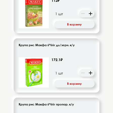
112₽
Напитки безалкогольные
Овощи-фрукты
В корзину
Корма для животных
Сопутствующие товары
Крупа рис Макфа 6*66г дл/зерн. к/у
172.1₽
В корзину
Крупа рис Макфа 6*66г пропар. к/у