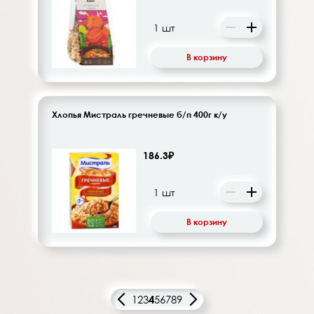
В корзину
Хлопья Мистраль гречневые б/п 400г к/у
186.3₽
В корзину
1
2
3
4
5
6
7
8
9