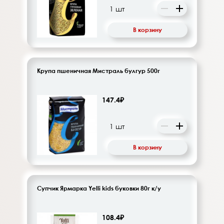
В корзину
Крупа пшеничная Мистраль булгур 500г
147.4₽
В корзину
Супчик Ярмарка Yelli kids буковки 80г к/у
108.4₽