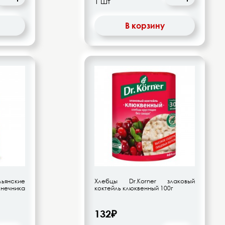
В корзину
льянские
Хлебцы Dr.Korner злаковый
ечника
коктейль клюквенный 100г
132₽