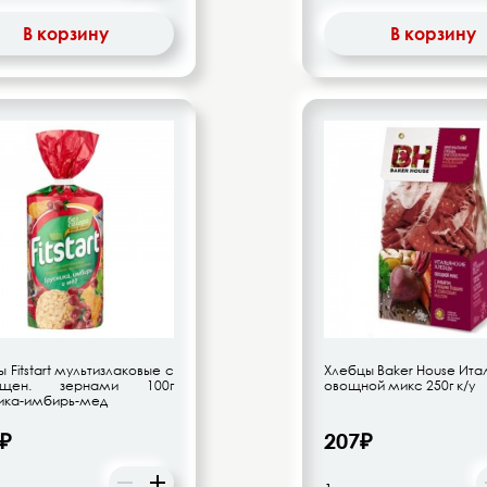
В корзину
В корзину
 Fitstart мультизлаковые с
Хлебцы Baker House Ита
ощен. зернами 100г
овощной микс 250г к/у
ика-имбирь-мед
2₽
207₽