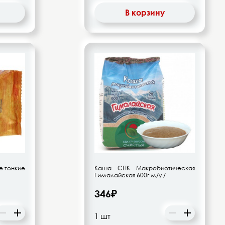
В корзину
 тонкие
Каша СПК Макробиотическая
Гималайская 600г м/у /
346₽