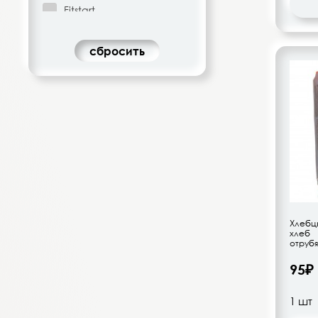
Fitstart
Good Snack
Любятово
cбросить
Мак Мастер
Масляный король
Milford
Мистраль
Молодцы
Московская кофейня на
паяхъ
Народные Рецепты
Здоровья
Хлебц
Natfoods
хлеб 
отрубя
Novasweet
95₽
Nut&Go
Ого!
Перфетти Ван Мелле