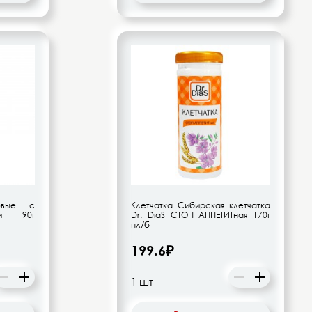
совые с
Клетчатка Сибирская клетчатка
ми 90г
Dr. DiaS СТОП АППЕТИТная 170г
пл/б
199.6₽