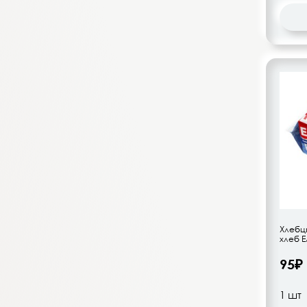
Pikki
Победа
Победа вкуса
Продуктовая аптека
Protein Rex
ProteinRex
Рототайка
Русский цикорий
СахарOFF
Щедрые!
Сибереко
Сибирские отруби
Хлебц
хлеб Е
Сладень
95₽
СПК
Тернес
Васа