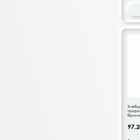
Василева Слобода
Вереск
Виктория
Vita Brown
Vita Way
Woman Code
Здоровье
Здоровый перекус
Хлебцы
прор
брусн
97.