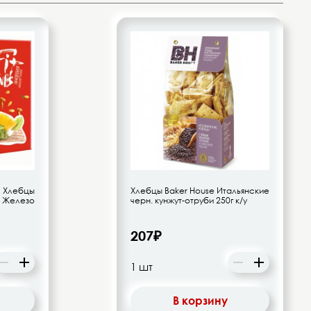
Хлебцы
Хлебцы Baker House Итальянские
 Железо
черн. кунжут-отруби 250г к/у
207₽
В корзину