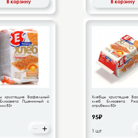
В корзину
В корзину
ы хрустящие Вафельный
Хлебцы хрустящие Ва
Елизавета Пшеничный с
хлеб Елизавета Рж
ми 85г
отрубями 85г
95₽