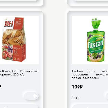
 Baker House Итальянские
Хлебцы Fitstart ри
орегано 250г к/у
пророщен. зерна
прованские травы
₽
109₽