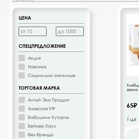
Десерты, напитки молочные
Диетическое питание
ЦЕНА
Изделия кондитерские
Бакалея
СПЕЦПРЕДЛОЖЕНИЕ
Акция
Орехи, цукаты, драже
Новинка
Социально значимые
Восточная кухня
Хлебц
ТОРГОВАЯ МАРКА
зерна
Кофе и кофейные напитки
Алтай Эко Продукт
65₽
Азовская КФ
Чай и чайные напитки
Бабушкин Хуторок
Бейкер Хаус
Детское питание
без бренда