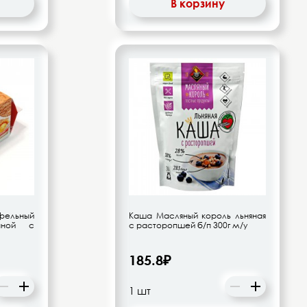
В корзину
фельный
Каша Масляный король льняная
аной с
с расторопшей б/п 300г м/у
185.8₽