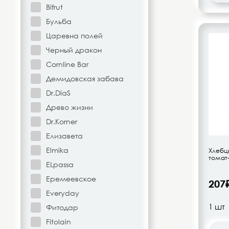
Bifrut
Напитки безалкогольные
Бульба
Царевна полей
Овощи-фрукты
Черный дракон
Корма для животных
Cornline Bar
Демидовская забава
Сопутствующие товары
Dr.DiaS
Древо жизни
Dr.Korner
Елизавета
Elmika
Хлебцы
томат-
ELpassa
Еремеевское
207
Everyday
Фитодар
Fitolain