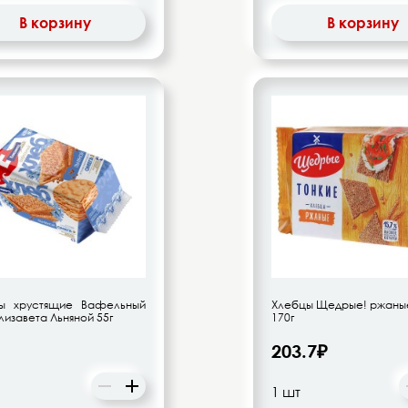
В корзину
В корзину
ы хрустящие Вафельный
Хлебцы Щедрые! ржаные
лизавета Льняной 55г
170г
203.7₽