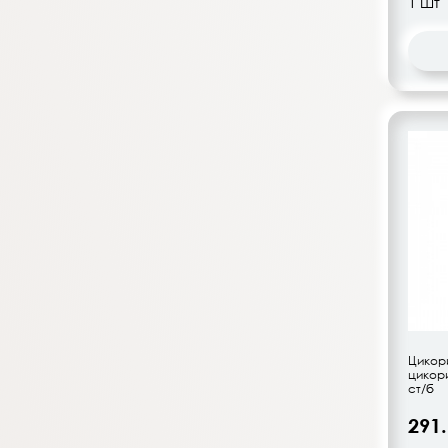
Цикор
цикор
ст/б
291