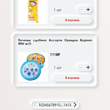
В корзину
Печенье сдобное Ассорти Орхидеи Regnum
400г ж/б
1118₽
В корзину
1
2
3
4
5
6
7
8
9
10
...
14
15