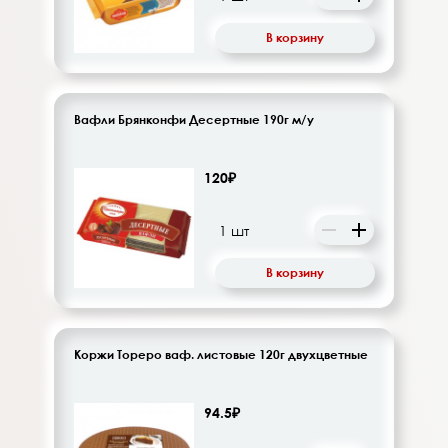
В корзину
Вафли Брянконфи Десертные 190г м/у
120₽
В корзину
Коржи Тореро ваф. листовые 120г двухцветные
94.5₽