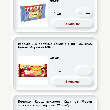
88.6₽
Напитки безалкогольные
Овощи-фрукты
В корзину
Корма для животных
Сопутствующие товары
Изделия х/б сдобные Венские с нач. со вкус.
банана Акульчев 100г
63.4₽
В корзину
Печенье Кременкульское Сказ от Марии
затяжное с нач. клубника 250г м/у