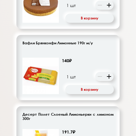
В корзину
Вафли Брянконфи Лимонные 190г м/у
140₽
В корзину
Десерт Полет Слоеный Лимоньерки с лимоном
300г
191.7₽