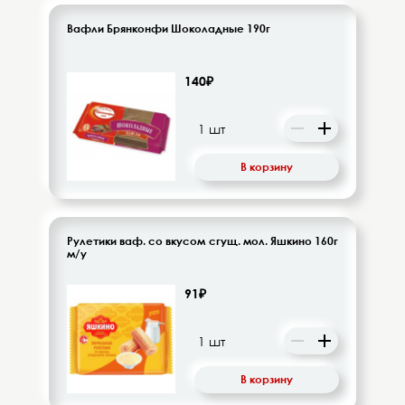
Вафли Брянконфи Шоколадные 190г
140₽
В корзину
Рулетики ваф. со вкусом сгущ. мол. Яшкино 160г
м/у
91₽
В корзину