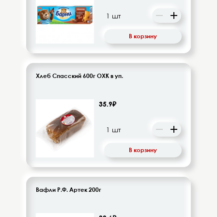
Десерты, напитки молочные
Диетическое питание
В корзину
Изделия кондитерские
Бакалея
Хлеб Спасский 600г ОХК в уп.
Орехи, цукаты, драже
35.9₽
Восточная кухня
Кофе и кофейные напитки
В корзину
Чай и чайные напитки
Вафли Р.Ф. Артек 200г
Детское питание