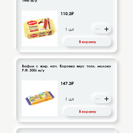
144г м/у
110.2₽
В корзину
Вафли с жир. нач. Коровка вкус топл. молоко
Р.Ф. 300г м/у
147.2₽
В корзину