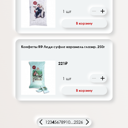
В корзину
Конфеты КФ Леди суфле карамель глазир. 250г
221₽
В корзину
1
2
3
4
5
6
7
8
9
10
...
25
26