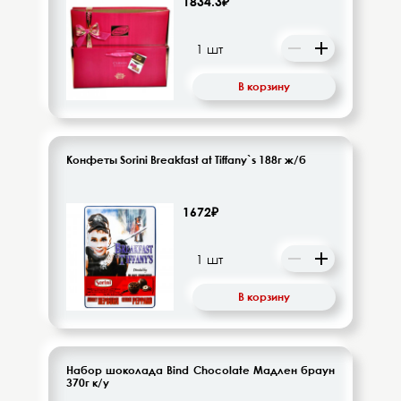
1834.3₽
Напитки безалкогольные
Овощи-фрукты
В корзину
Корма для животных
Сопутствующие товары
Конфеты Sorini Breakfast at Tiffany`s 188г ж/б
1672₽
В корзину
Набор шоколада Bind Chocolate Мадлен браун
370г к/у