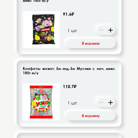
микс 180г м/у
91.6₽
В корзину
Конфеты жеват. Би-энд-Би Мусики с нач. микс
180г м/у
110.7₽
В корзину