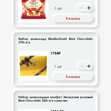
Десерты, напитки молочные
Диетическое питание
В корзину
Изделия кондитерские
Бакалея
Набор шоколада MadlenGold Bind Chocolate
370г к/у
Орехи, цукаты, драже
1754₽
Восточная кухня
Кофе и кофейные напитки
В корзину
Чай и чайные напитки
Набор шоколадных конфет Эксклюзив розовый
Bind Chocolate 320г к/у сумочка
Детское питание