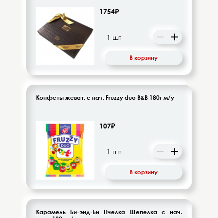
1754₽
В корзину
Конфеты жеват. с нач. Fruzzy duo B&B 180г м/у
107₽
В корзину
Карамель Би-энд-Би Пчелка Шепелка с нач.