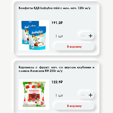
Конфеты КДВ babyfox mini с мол. нач. 120г м/у
191.2₽
В корзину
Карамель с фрукт. нач. со вкусом клубники и
сливок Азовская КФ 250г м/у
122.9₽
В корзину