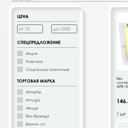
Десерты, напитки молочные
Диетическое питание
ЦЕНА
Изделия кондитерские
Бакалея
СПЕЦПРЕДЛОЖЕНИЕ
Акция
Орехи, цукаты, драже
Новинка
Социально значимые
Восточная кухня
Без 
ТОРГОВАЯ МАРКА
ломте
40% 15
Кофе и кофейные напитки
Almette
Amyga
146
Чай и чайные напитки
Авида
без бренда
Детское питание
Бежин луг