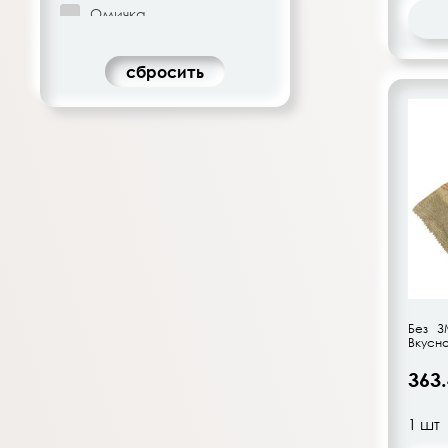
Омичка
Parmente
Предгорье Кавказа
cбросить
President
Pretto
Santabene
Schonfeld
Северное Молоко
Сиртаки
Скит
Сваля
Sveza
Без З
Вкусно
Сыробогатов
363
Умалат
Unagrande
Vitalat