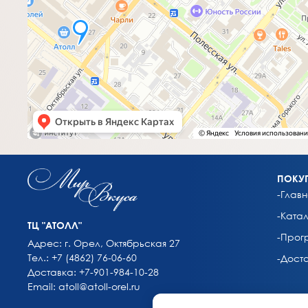
ПОКУ
-Главн
-Катал
ТЦ "АТОЛЛ"
-Прог
Адрес: г. Орел, Октябрьская 27
Тел.: +7 (4862) 76-06-60
-Дост
Доставка: +7-901-984-10-28
Email: atoll@atoll-orel.ru