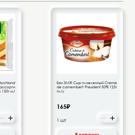
hland
Без ЗМЖ Сыр плавленный Creme
ассорти
de camembert President 50% 125г
 150г м/
пл/у
165₽
В корзину