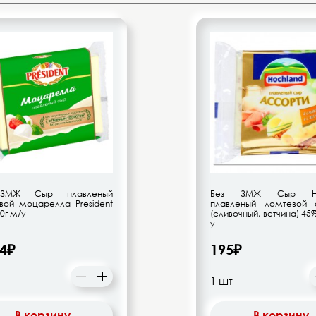
ЗМЖ Сыр плавленый
Без ЗМЖ Сыр Hoc
вой моцарелла President
плавленый ломтевой 
0г м/у
(сливочный, ветчина) 45%
у
.4₽
195₽
В корзину
В корзину