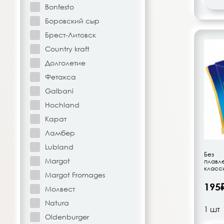
Bonfesto
Напитки безалкогольные
Боровский сыр
Брест-Литовск
Овощи-фрукты
Country kraft
Корма для животных
Долголетие
Фетакса
Сопутствующие товары
Galbani
Hochland
Карат
Ламбер
Lubland
Без 
Margot
плавл
класси
Margot Fromages
195
Молвест
Natura
Oldenburger