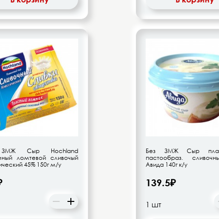
ЗМЖ Сыр Hochland
Без ЗМЖ Сыр плав
еный ломтевой сливочый
пастообраз. сливоч
ческий 45% 150г м/у
Авида 140г к/у
₽
139.5₽