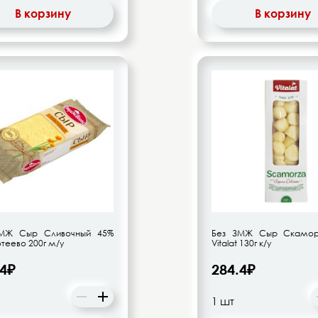
В корзину
В корзину
МЖ Сыр Сливочный 45%
Без ЗМЖ Сыр Скамор
теево 200г м/у
Vitalat 130г к/у
.4₽
284.4₽