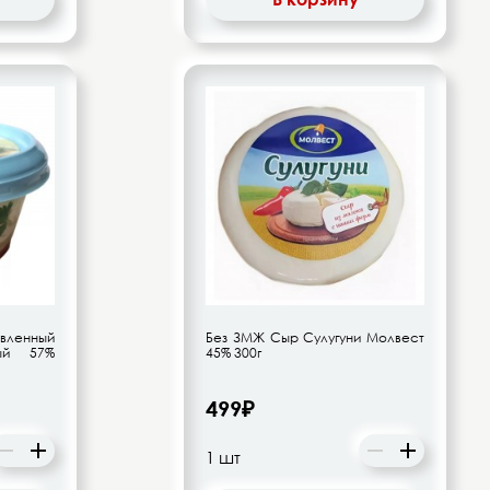
ленный
Без ЗМЖ Сыр Сулугуни Молвест
ный 57%
45% 300г
499₽