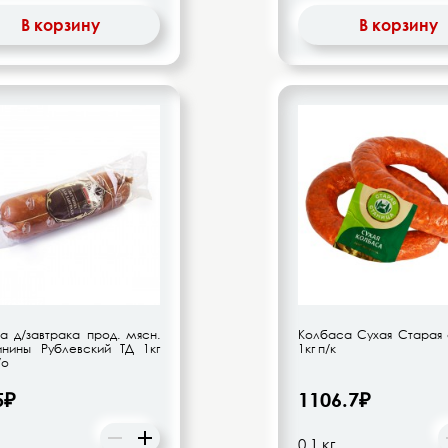
В корзину
В корзину
а д/завтрака прод. мясн.
Колбаса Сухая Старая 
инины Рублевский ТД 1кг
1кг п/к
/о
5₽
1106.7₽