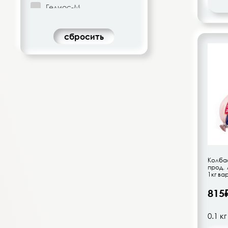
Гелиос-М
Гродненский МК
Губкинский МК
cбросить
Холодушка
Иней
ИП Редин Евгений
Вячеславович
ИП Романишин
Клинский
Колбасный цех
Конаковские колбасы
Красная Поляна
Колба
прод. 
Кузминки
1кг ва
Левый Берег
815
Липецкие Зори
L.Si.Paterria