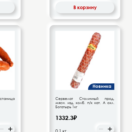
В корзину
Новинка
станица
Сервелат Столичный прод.
мясн. изд. колб. п/к кат. А охл.
Богатырь 1кг
1332.3₽