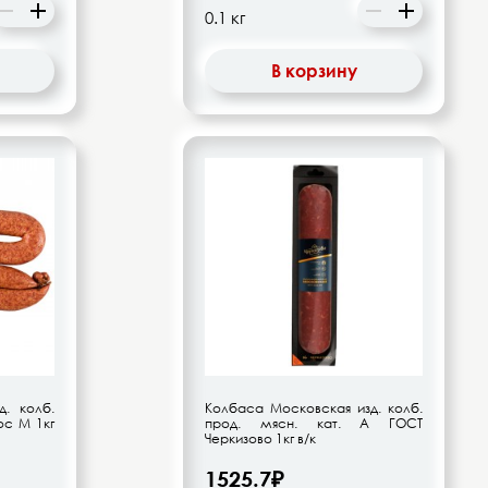
В корзину
. колб.
Колбаса Московская изд. колб.
ос М 1кг
прод. мясн. кат. А ГОСТ
Черкизово 1кг в/к
1525.7₽