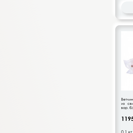
Маленький гурман
Мценские колбасы
Микоян
Mini Salami
Мясницкий Ряд
Окраина
Орловская Нива
Орловский гостинец
Останкино
Папа может
Раменский Деликатес
Раменский МК
Ветчин
Рамфуд
из св
вар. б
Ремит
Рестоль
119
Романишин