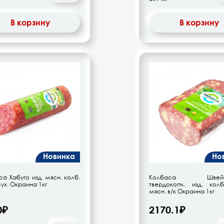
В корзину
В корзину
Новинка
Но
а Хабуго изд. мясн. колб.
Колбаса Швейца
сух. Окраина 1кг
твердокопч. изд. колб
мясн. в/к Окраина 1кг
0₽
2170.1₽