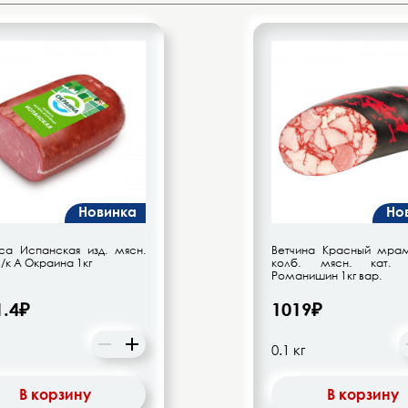
Новинка
Но
са Испанская изд. мясн.
Ветчина Красный мрам
в/к А Окраина 1кг
колб. мясн. кат
Романишин 1кг вар.
1.4₽
1019₽
В корзину
В корзину