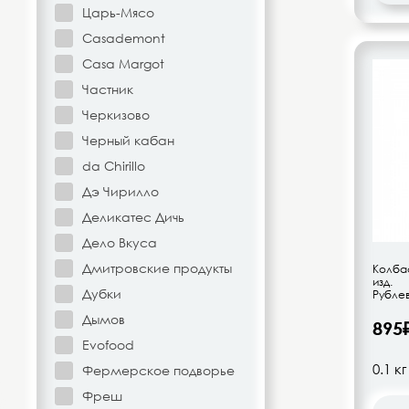
Царь-Мясо
Напитки безалкогольные
Casademont
Casa Margot
Овощи-фрукты
Частник
Корма для животных
Черкизово
Черный кабан
Сопутствующие товары
da Chirillo
Дэ Чирилло
Деликатес Дичь
Дело Вкуса
Дмитровские продукты
Колба
изд.
Дубки
Рублев
Дымов
895
Evofood
Фермерское подворье
Фреш