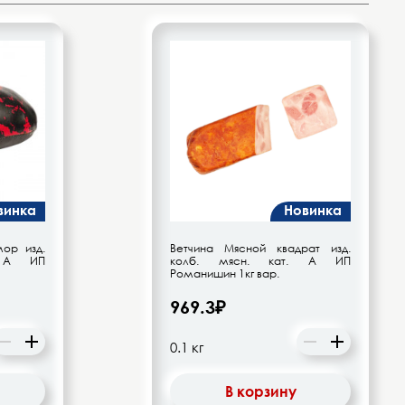
винка
Новинка
ор изд.
Ветчина Мясной квадрат изд.
. А ИП
колб. мясн. кат. А ИП
Романишин 1кг вар.
969.3₽
В корзину