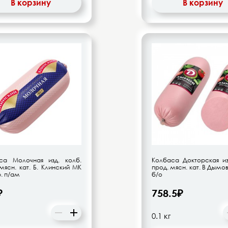
В корзину
В корзину
са Молочная изд. колб.
Колбаса Докторская из
мясн. кат. Б. Клинский МК
прод. мясн. кат. В Дымов
р. п/ам
б/о
₽
758.5₽