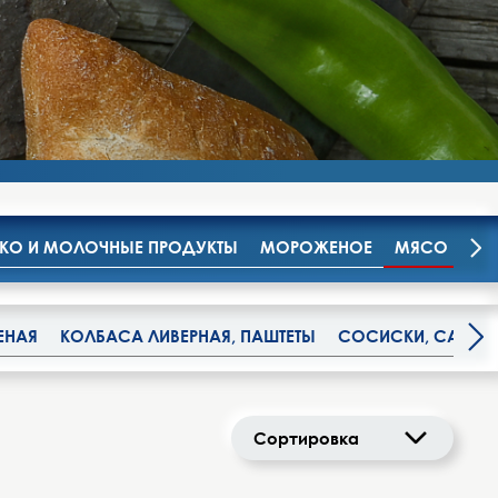
О И МОЛОЧНЫЕ ПРОДУКТЫ
МОРОЖЕНОЕ
МЯСО И МЯ
ЕНАЯ
КОЛБАСА ЛИВЕРНАЯ, ПАШТЕТЫ
СОСИСКИ, САРДЕЛ
Сортировка