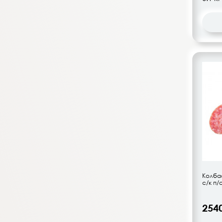
Рублевский
Русские колбасы
Сагуны
Смачос
Снежана
СПК
Старая Станица
Стародворские колбасы
ТагМяК
Владимирский стандарт
Востряково
Знаменский СГЦ
Знаменский Ветчинный
Колбас
Дом
с/к п/
Знать
254