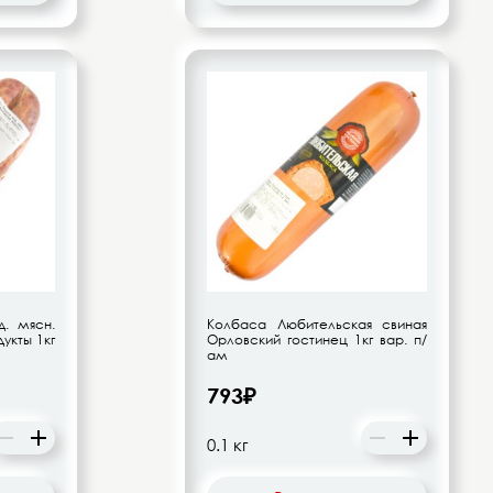
. мясн.
Колбаса Любительская свиная
укты 1кг
Орловский гостинец 1кг вар. п/
ам
793₽