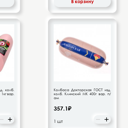
В корзину
д. колб.
Колбаса Докторская ГОСТ изд.
 1кг вар.
колб. Клинский МК 400г вар. п/
ам
357.1₽