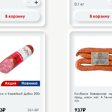
В корзину
В корзину
Акция
Новинка
са с Корейкой Дубки 300г
Колбаса Баварская изд
прод. мясн. кат. А Гели
п/к
.3₽
937₽
261.8₽