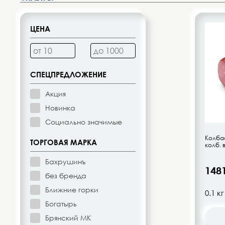
Десерты, напитки молочные
Диетическое питание
ЦЕНА
Изделия кондитерские
Бакалея
СПЕЦПРЕДЛОЖЕНИЕ
Акция
Орехи, цукаты, драже
Новинка
Социально значимые
Восточная кухня
Колба
ТОРГОВАЯ МАРКА
колб. 
Кофе и кофейные напитки
Бахрушинъ
148
без бренда
Чай и чайные напитки
Ближние горки
Богатырь
Детское питание
Брянский МК