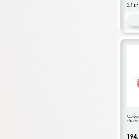
Колба
в/к в/у
194