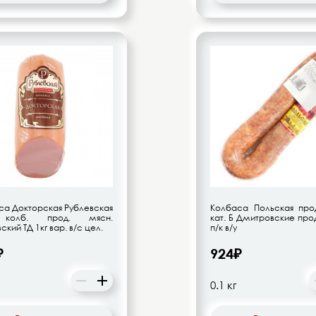
са Докторская Рублевская
Колбаса Польская прод
 колб. прод. мясн.
кат. Б Дмитровские прод
ский ТД 1кг вар. в/с цел.
п/к в/у
₽
924₽