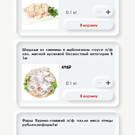
Напитки безалкогольные
Овощи-фрукты
В корзину
Корма для животных
Шашлык из свинины в майонезном соусе п/ф
Сопутствующие товары
охл. мясной кусковой бескостный категория В
1кг
498₽
В корзину
Фарш Курино-говяжий п/ф охл.из мяса птицы
рублен.неформ1кг