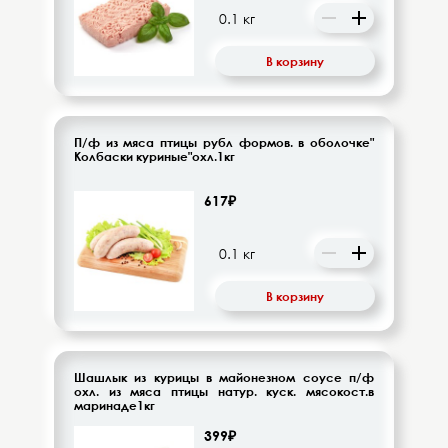
Десерты, напитки молочные
Диетическое питание
В корзину
Изделия кондитерские
П/ф из мяса птицы рубл формов. в оболочке"
Бакалея
Колбаски куриные"охл.1кг
Орехи, цукаты, драже
617₽
Восточная кухня
В корзину
Кофе и кофейные напитки
Чай и чайные напитки
Шашлык из курицы в майонезном соусе п/ф
охл. из мяса птицы натур. куск. мясокост.в
маринаде1кг
Детское питание
399₽