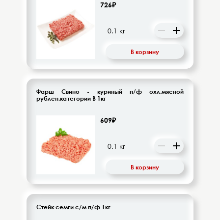
726₽
В корзину
Фарш Свино - куриный п/ф охл.мясной
рублен.категории В 1кг
609₽
В корзину
Стейк семги с/м п/ф 1кг