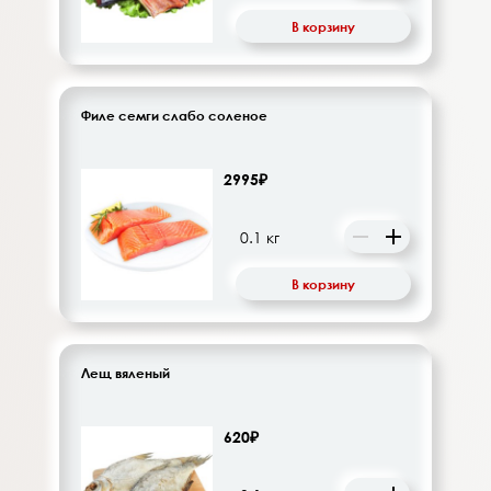
В корзину
Филе семги слабо соленое
2995₽
В корзину
Лещ вяленый
620₽