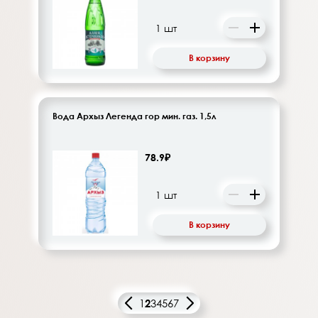
В корзину
Вода Архыз Легенда гор мин. газ. 1,5л
78.9₽
В корзину
1
2
3
4
5
6
7