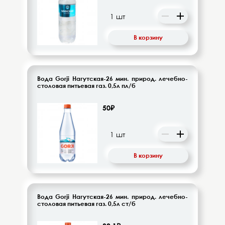
Десерты, напитки молочные
Диетическое питание
В корзину
Изделия кондитерские
Бакалея
Вода Gorji Нагутская-26 мин. природ. лечебно-
столовая питьевая газ. 0,5л пл/б
Орехи, цукаты, драже
50₽
Восточная кухня
Кофе и кофейные напитки
В корзину
Чай и чайные напитки
Вода Gorji Нагутская-26 мин. природ. лечебно-
столовая питьевая газ. 0,5л ст/б
Детское питание