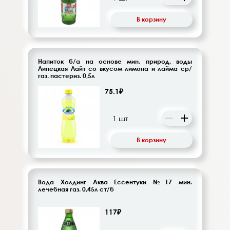
В корзину
Напиток б/а на основе мин. природ. воды
Липецкая Лайт со вкусом лимона и лайма ср/
газ. пастериз. 0,5л
75.1₽
В корзину
Вода Холдинг Аква Ессентуки №17 мин.
лечебная газ. 0,45л ст/б
117₽