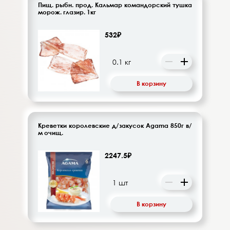
Пищ. рыбн. прод. Кальмар командорский тушка
морож. глазир. 1кг
532₽
В корзину
Креветки королевские д/закусок Agama 850г в/
м очищ.
2247.5₽
В корзину