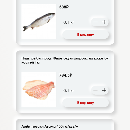
588₽
В корзину
Пищ. рыбн. прод. Филе окуня морож. на коже б/
костей 1кг
784.5₽
В корзину
Лойн трески Агама 400г с/м в/у